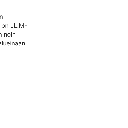
on
a on LL.M-
n noin
alueinaan