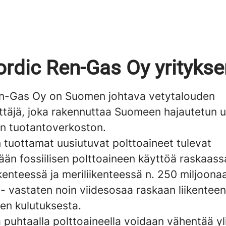
rdic Ren-Gas Oy yrityks
n-Gas Oy on Suomen johtava vetytalouden
ttäjä, joka rakennuttaa Suomeen hajautetun 
n tuotantoverkoston.
 tuottamat uusiutuvat polttoaineet tulevat
än fossiilisen polttoaineen käyttöä raskaass
kenteessä ja meriliikenteessä n. 250 miljoonaa
- vastaten noin viidesosaa raskaan liikenteen
en kulutuksesta.
 puhtaalla polttoaineella voidaan vähentää yl