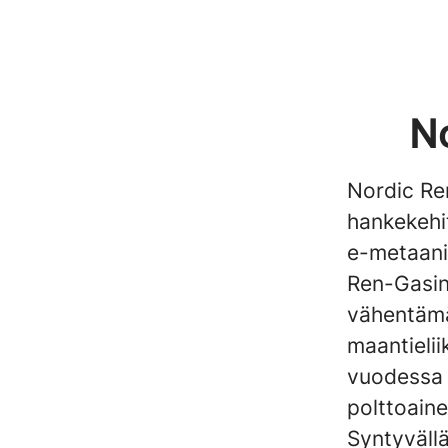
No
Nordic Re
hankekehi
e-metaani
Ren-Gasin
vähentämä
maantielii
vuodessa 
polttoaine
Syntyvällä