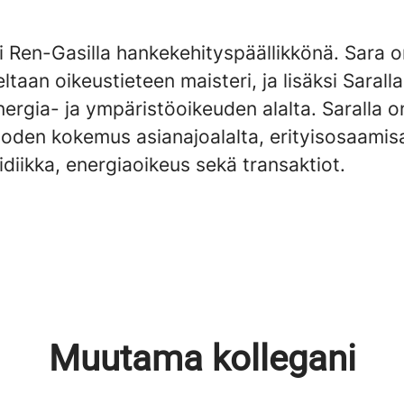
i Ren-Gasilla hankekehityspäällikkönä. Sara 
ltaan oikeustieteen maisteri, ja lisäksi Sarall
nergia- ja ympäristöoikeuden alalta. Saralla o
oden kokemus asianajoalalta, erityisosaamis
ridiikka, energiaoikeus sekä transaktiot.
Muutama kollegani