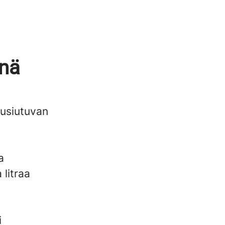
enä
uusiutuvan
a
 litraa
i