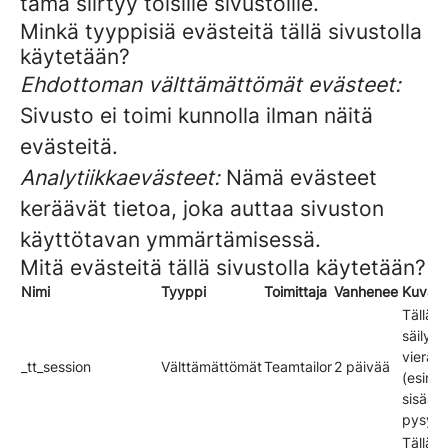
tämä siirtyy toisille sivustoille.
Minkä tyyppisiä evästeitä tällä sivustolla
käytetään?
Ehdottoman välttämättömät evästeet:
Sivusto ei toimi kunnolla ilman näitä
evästeitä.
Analytiikkaevästeet:
Nämä evästeet
keräävät tietoa, joka auttaa sivuston
käyttötavan ymmärtämisessä.
Mitä evästeitä tällä sivustolla käytetään?
Nimi
Tyyppi
Toimittaja
Vanhenee
Kuvau
Tällä e
säilyte
vierail
_tt_session
Välttämättömät
Teamtailor
2 päivää
(esim. 
sisään
pysymi
Tällä e