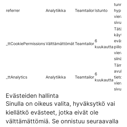
tunnis
referrer
Analytiikka
Teamtailor
Istunto
hyperli
vieraili
sivusto
Tätä e
käytet
6
eväste
_ttCookiePermissions
Välttämättömät
Teamtailor
kuukautta
piilott
vierail
siinä v
Tämän
avulla
6
_ttAnalytics
Analytiikka
Teamtailor
tietoa 
kuukautta
vierail
sivusto
Evästeiden hallinta
Sinulla on oikeus valita, hyväksytkö vai
kiellätkö evästeet, jotka eivät ole
välttämättömiä. Se onnistuu seuraavalla