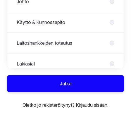
Johto
Käyttö & Kunnossapito
Laitoshankkeiden toteutus
Lakiasiat
Jatka
Liiketoiminnan kehitys
Oletko jo rekisteröitynyt?
Kirjaudu sisään
.
Talous
Teknologia ja suunnittelu